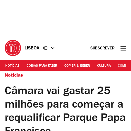
Ir
Ir
para
para
o
o
conteúdo
rodapé
LISBOA
SUBSCREVER
NOTÍCIAS
COISAS PARA FAZER
COMER & BEBER
CULTURA
COMPR
Notícias
Câmara vai gastar 25
milhões para começar a
requalificar Parque Papa