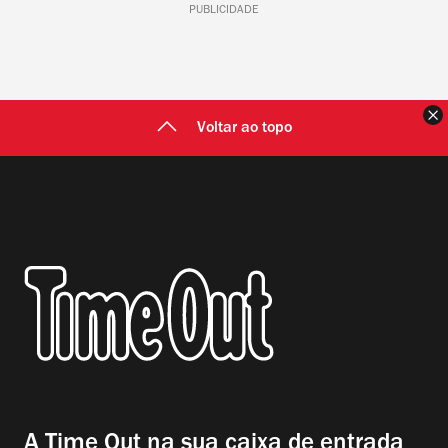
PUBLICIDADE
F
Voltar ao topo
A Time Out na sua caixa de entrada