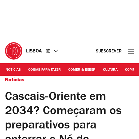
Ir
Ir
para
para
o
o
conteúdo
rodapé
LISBOA
SUBSCREVER
NOTÍCIAS
COISAS PARA FAZER
COMER & BEBER
CULTURA
COMPR
Notícias
Cascais-Oriente em
2034? Começaram os
preparativos para