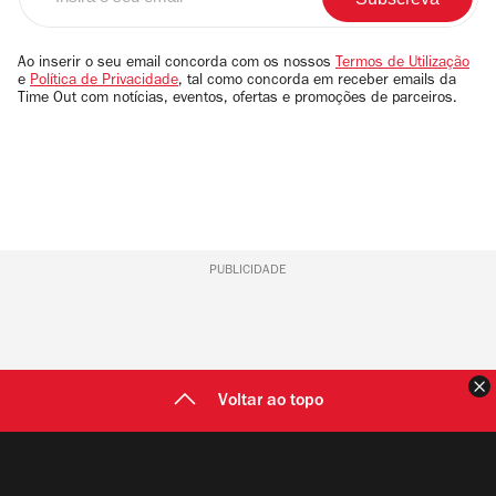
o
seu
email
Ao inserir o seu email concorda com os nossos
Termos de Utilização
e
Política de Privacidade
, tal como concorda em receber emails da
Time Out com notícias, eventos, ofertas e promoções de parceiros.
PUBLICIDADE
F
Voltar ao topo