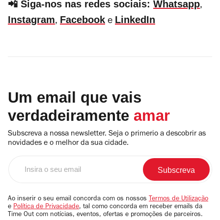
📲 Siga-nos nas redes sociais:
Whatsapp
,
Instagram
Facebook
LinkedIn
,
e
Um email que vais
verdadeiramente
amar
Subscreva a nossa newsletter. Seja o primerio a descobrir as
novidades e o melhor da sua cidade.
Insira
o
seu
email
Ao inserir o seu email concorda com os nossos
Termos de Utilização
e
Política de Privacidade
, tal como concorda em receber emails da
Time Out com notícias, eventos, ofertas e promoções de parceiros.