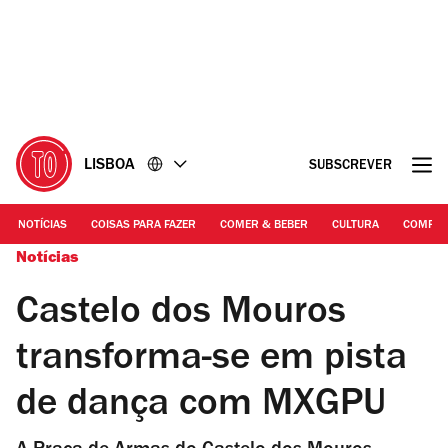
Ir
Ir
para
para
o
o
conteúdo
rodapé
LISBOA
SUBSCREVER
NOTÍCIAS
COISAS PARA FAZER
COMER & BEBER
CULTURA
COMPR
Notícias
Castelo dos Mouros
transforma-se em pista
de dança com MXGPU