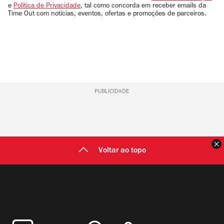
e
Política de Privacidade
, tal como concorda em receber emails da
Time Out com notícias, eventos, ofertas e promoções de parceiros.
PUBLICIDADE
F
Voltar ao topo