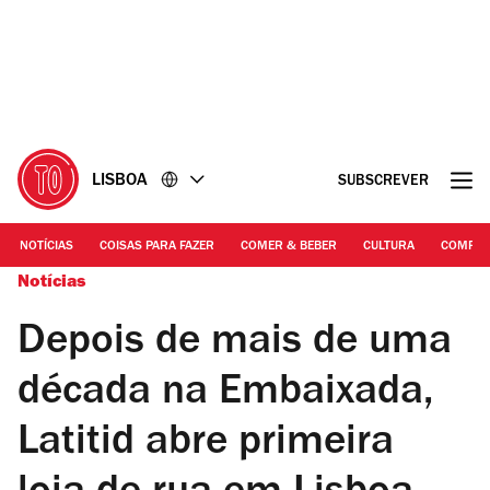
Ir
Ir
para
para
o
o
conteúdo
rodapé
LISBOA
SUBSCREVER
NOTÍCIAS
COISAS PARA FAZER
COMER & BEBER
CULTURA
COMPR
Notícias
Depois de mais de uma
década na Embaixada,
Latitid abre primeira