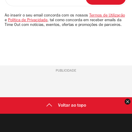
o
seu
email
Ao inserir o seu email concorda com os nossos
Termos de Utilização
e
Política de Privacidade
, tal como concorda em receber emails da
Time Out com notícias, eventos, ofertas e promoções de parceiros.
PUBLICIDADE
F
Voltar ao topo