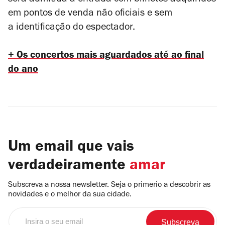
será admitida a entrada com bilhetes adquiridos
em pontos de venda não oficiais e sem
a identificação do espectador.
+ Os concertos mais aguardados até ao final
do ano
Um email que vais
verdadeiramente
amar
Subscreva a nossa newsletter. Seja o primerio a descobrir as
novidades e o melhor da sua cidade.
Insira