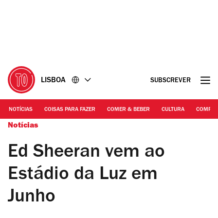
Ir
Ir
para
para
o
o
conteúdo
rodapé
LISBOA
SUBSCREVER
NOTÍCIAS
COISAS PARA FAZER
COMER & BEBER
CULTURA
COMPR
Notícias
Ed Sheeran vem ao
Estádio da Luz em
Junho