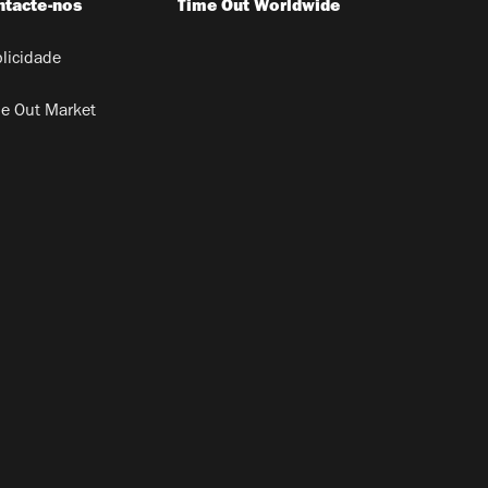
ntacte-nos
Time Out Worldwide
licidade
e Out Market