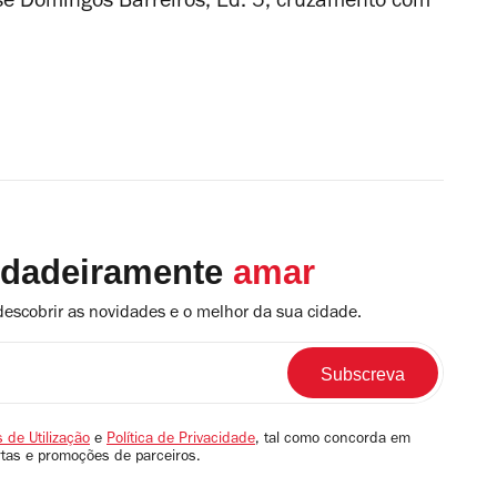
é Domingos Barreiros, Ed. 5, cruzamento com
rdadeiramente
amar
descobrir as novidades e o melhor da sua cidade.
 de Utilização
e
Política de Privacidade
, tal como concorda em
rtas e promoções de parceiros.