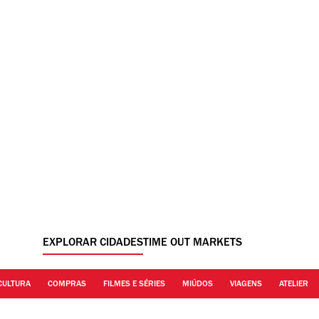
EXPLORAR CIDADES
TIME OUT MARKETS
CULTURA
COMPRAS
FILMES E SÉRIES
MIÚDOS
VIAGENS
ATELIER