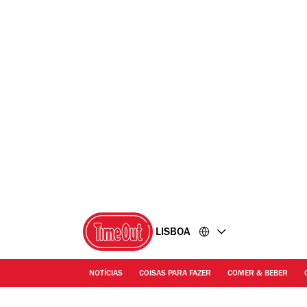
Ir
Ir
para
para
o
o
conteúdo
rodapé
LISBOA
NOTÍCIAS
COISAS PARA FAZER
COMER & BEBER