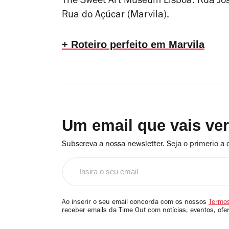
The Sweet Art Museum Lisboa. Rua Jos
Rua do Açúcar (Marvila).
+ Roteiro perfeito em Marvila
Um email que vais ve
Subscreva a nossa newsletter. Seja o primerio a 
Insira
o
seu
email
Ao inserir o seu email concorda com os nossos
Termos
receber emails da Time Out com notícias, eventos, ofe