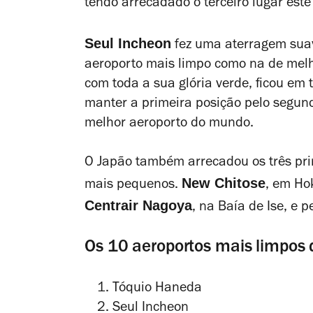
tendo arrecadado o terceiro lugar este
Seul Incheon
fez uma aterragem suav
aeroporto mais limpo como na de melh
com toda a sua glória verde, ficou em 
manter a primeira posição pelo segund
melhor aeroporto do mundo.
O Japão também arrecadou os três pri
New Chitose
mais pequenos.
, em Ho
Centrair Nagoya
, na Baía de Ise, e 
Os 10 aeroportos mais limpos
Tóquio Haneda
Seul Incheon