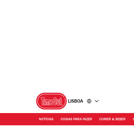
Ir
Ir
para
para
o
o
conteúdo
rodapé
LISBOA
NOTÍCIAS
COISAS PARA FAZER
COMER & BEBER