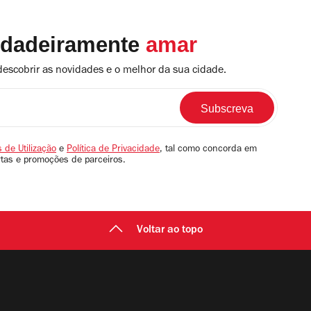
rdadeiramente
amar
descobrir as novidades e o melhor da sua cidade.
 de Utilização
e
Política de Privacidade
, tal como concorda em
rtas e promoções de parceiros.
Voltar ao topo