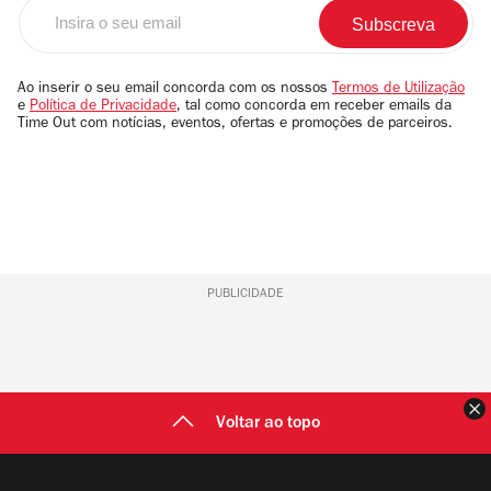
Insira
o
seu
email
Ao inserir o seu email concorda com os nossos
Termos de Utilização
e
Política de Privacidade
, tal como concorda em receber emails da
Time Out com notícias, eventos, ofertas e promoções de parceiros.
PUBLICIDADE
F
Voltar ao topo