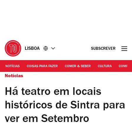
Ir
Ir
para
para
o
o
conteúdo
rodapé
LISBOA
SUBSCREVER
NOTÍCIAS
COISAS PARA FAZER
COMER & BEBER
CULTURA
COMPR
Notícias
Há teatro em locais
históricos de Sintra para
ver em Setembro