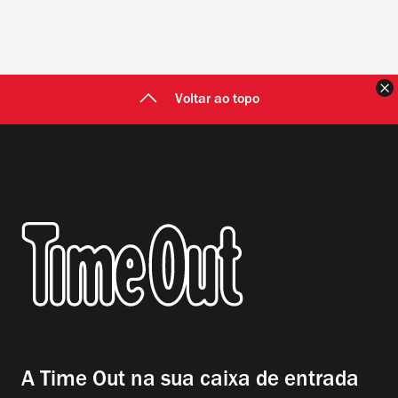
F
Voltar ao topo
A Time Out na sua caixa de entrada