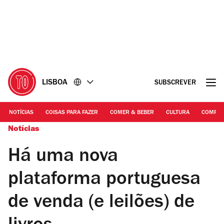
Ir
Ir
para
para
o
o
conteúdo
rodapé
LISBOA
SUBSCREVER
NOTÍCIAS
COISAS PARA FAZER
COMER & BEBER
CULTURA
COMPR
Notícias
Há uma nova
plataforma portuguesa
de venda (e leilões) de