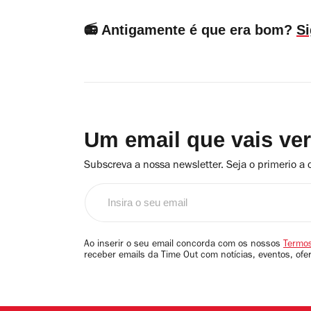
📻 Antigamente é que era bom?
S
Um email que vais ve
Subscreva a nossa newsletter. Seja o primerio a 
Insira
o
seu
email
Ao inserir o seu email concorda com os nossos
Termos
receber emails da Time Out com notícias, eventos, ofe