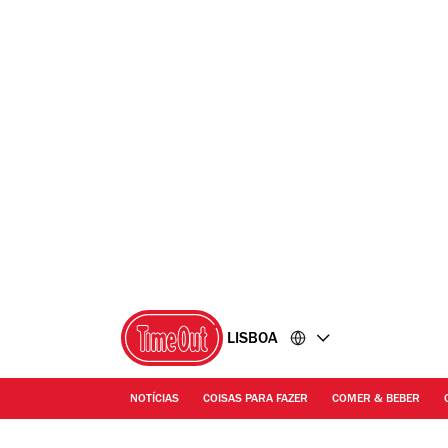
Ir
Ir
para
para
o
o
conteúdo
rodapé
LISBOA
NOTÍCIAS
COISAS PARA FAZER
COMER & BEBER