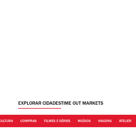
EXPLORAR CIDADES
TIME OUT MARKETS
CULTURA
COMPRAS
FILMES E SÉRIES
MIÚDOS
VIAGENS
ATELIER