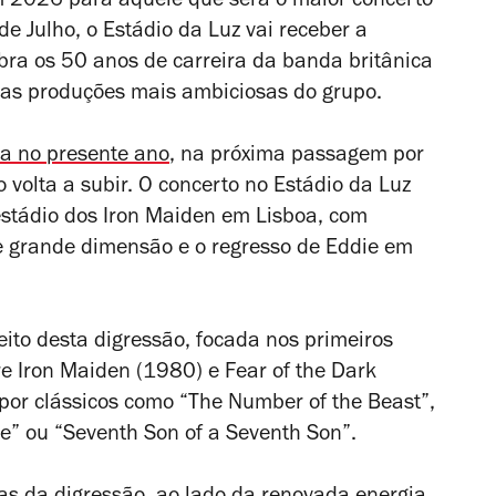
m 2026 para aquele que será o maior concerto
de Julho, o Estádio da Luz vai receber a
ebra os 50 anos de carreira da banda britânica
das produções mais ambiciosas do grupo.
a no presente ano
, na próxima passagem por
 volta a subir. O concerto no Estádio da Luz
stádio dos Iron Maiden em Lisboa, com
de grande dimensão e o regresso de Eddie em
ito desta digressão, focada nos primeiros
re
Iron Maiden
(1980) e
Fear of the Dark
por clássicos como “The Number of the Beast”,
ve” ou “Seventh Son of a Seventh Son”.