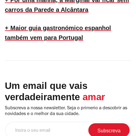
+ Por uma manhã, a Marginal vai ficar sem
carros da Parede a Alcântara
+ Maior guia gastronómico espanhol
também vem para Portugal
Um email que vais
verdadeiramente
amar
Subscreva a nossa newsletter. Seja o primerio a descobrir as
novidades e o melhor da sua cidade.
Insira
o