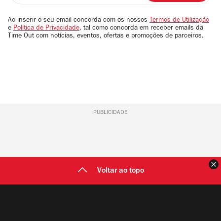
seu
email
Ao inserir o seu email concorda com os nossos
Termos de Utilização
e
Política de Privacidade
, tal como concorda em receber emails da
Time Out com notícias, eventos, ofertas e promoções de parceiros.
PUBLICIDADE
F
Voltar ao topo