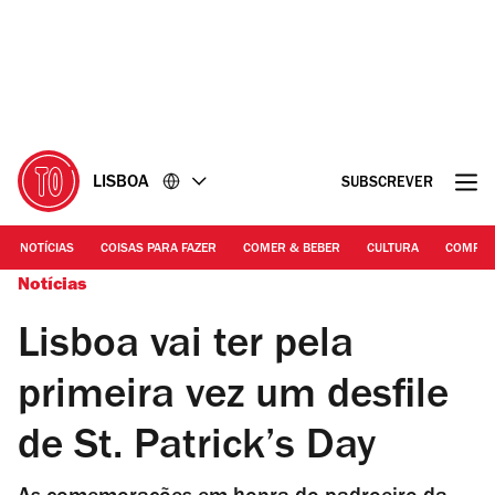
Ir
Ir
para
para
o
o
conteúdo
rodapé
LISBOA
SUBSCREVER
NOTÍCIAS
COISAS PARA FAZER
COMER & BEBER
CULTURA
COMPR
Notícias
Lisboa vai ter pela
primeira vez um desfile
de St. Patrick’s Day