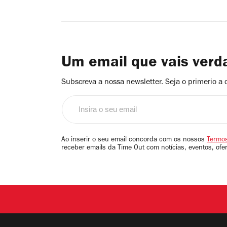
Um email que vais ver
Subscreva a nossa newsletter. Seja o primerio a 
Insira
o
seu
email
Ao inserir o seu email concorda com os nossos
Termos
receber emails da Time Out com notícias, eventos, ofe