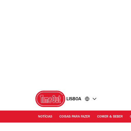
Ir
Ir
para
para
o
o
conteúdo
rodapé
LISBOA
NOTÍCIAS
COISAS PARA FAZER
COMER & BEBER