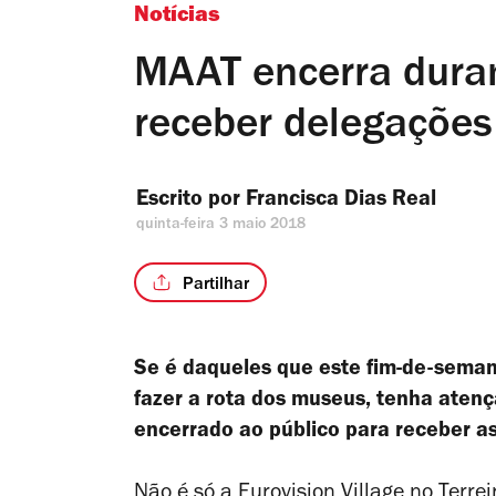
Notícias
MAAT encerra duran
receber delegações
Escrito por 
Francisca Dias Real
quinta-feira 3 maio 2018
Partilhar
Se é daqueles que este fim-de-seman
fazer a rota dos museus, tenha atenç
encerrado ao público para receber a
Não é só a
Eurovision Village
no Terrei