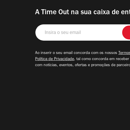
A Time Out na sua caixa de en
Insira
o
seu
email
Ao inserir o seu email concorda com os nossos
Termos
Política de Privacidade
, tal como concorda em receber
com notícias, eventos, ofertas e promoções de parceir