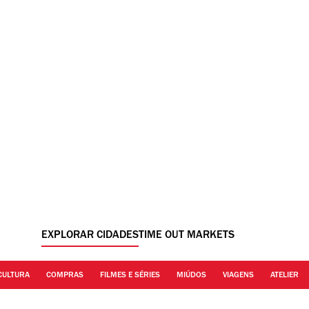
EXPLORAR CIDADES
TIME OUT MARKETS
CULTURA
COMPRAS
FILMES E SÉRIES
MIÚDOS
VIAGENS
ATELIER