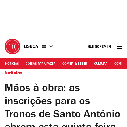
Ir
Ir
para
para
o
o
conteúdo
rodapé
LISBOA
SUBSCREVER
NOTÍCIAS
COISAS PARA FAZER
COMER & BEBER
CULTURA
COMPR
Notícias
Mãos à obra: as
inscrições para os
Tronos de Santo António