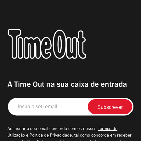
A Time Out na sua caixa de entrada
Insira
o
seu
email
Ao inserir o seu email concorda com os nossos
Termos de
Utilização
e
Política de Privacidade
, tal como concorda em receber