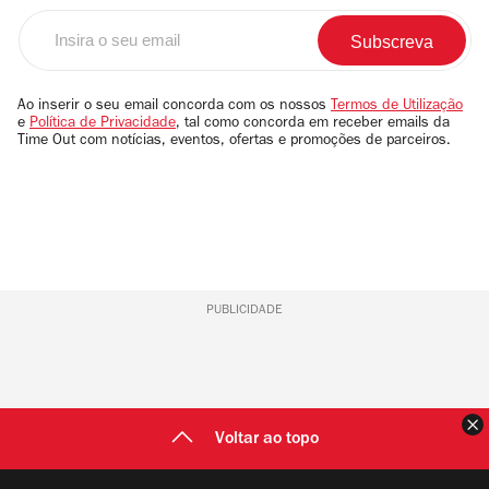
Insira
o
seu
email
Ao inserir o seu email concorda com os nossos
Termos de Utilização
e
Política de Privacidade
, tal como concorda em receber emails da
Time Out com notícias, eventos, ofertas e promoções de parceiros.
PUBLICIDADE
F
Voltar ao topo