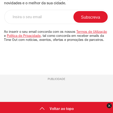
novidades e o melhor da sua cidade.
Insira
o
seu
email
Ao inserir o seu email concorda com os nossos
Termos de Utilização
e
Política de Privacidade
, tal como concorda em receber emails da
Time Out com notícias, eventos, ofertas e promoções de parceiros.
PUBLICIDADE
F
Voltar ao topo