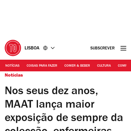
Ir
Ir
para
para
o
o
conteúdo
rodapé
LISBOA
SUBSCREVER
NOTÍCIAS
COISAS PARA FAZER
COMER & BEBER
CULTURA
COMPR
Notícias
Nos seus dez anos,
MAAT lança maior
exposição de sempre da