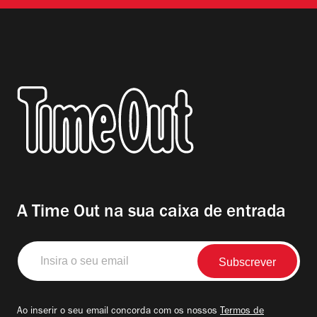
A Time Out na sua caixa de entrada
Insira
o
seu
email
Ao inserir o seu email concorda com os nossos
Termos de