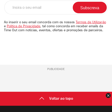
Insira
o
seu
email
Ao inserir o seu email concorda com os nossos
Termos de Utilização
e
Política de Privacidade
, tal como concorda em receber emails da
Time Out com notícias, eventos, ofertas e promoções de parceiros.
PUBLICIDADE
F
Voltar ao topo