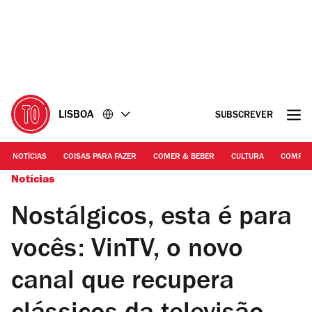
Ir
Ir
para
para
o
o
conteúdo
rodapé
LISBOA
SUBSCREVER
NOTÍCIAS
COISAS PARA FAZER
COMER & BEBER
CULTURA
COMPR
Notícias
Nostálgicos, esta é para
vocês: VinTV, o novo
canal que recupera