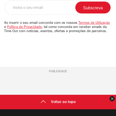
Insira
o
seu
email
Ao inserir o seu email concorda com os nossos
Termos de Utilização
e
Política de Privacidade
, tal como concorda em receber emails da
Time Out com notícias, eventos, ofertas e promoções de parceiros.
PUBLICIDADE
F
Voltar ao topo