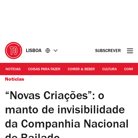
Ir
Ir
para
para
o
o
conteúdo
rodapé
LISBOA
SUBSCREVER
NOTÍCIAS
COISAS PARA FAZER
COMER & BEBER
CULTURA
COMPR
Notícias
“Novas Criações”: o
manto de invisibilidade
da Companhia Nacional