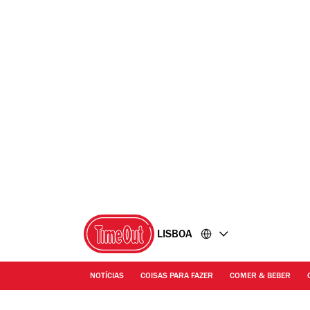
Ir
Ir
para
para
o
o
conteúdo
rodapé
LISBOA
NOTÍCIAS
COISAS PARA FAZER
COMER & BEBER