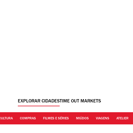
EXPLORAR CIDADES
TIME OUT MARKETS
CULTURA
COMPRAS
FILMES E SÉRIES
MIÚDOS
VIAGENS
ATELIER