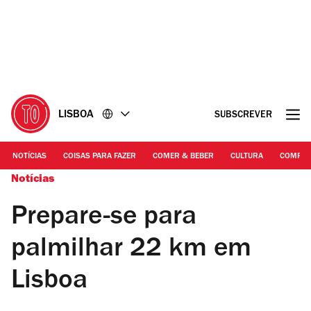
Ir
Ir
para
para
o
o
conteúdo
rodapé
LISBOA
SUBSCREVER
NOTÍCIAS
COISAS PARA FAZER
COMER & BEBER
CULTURA
COMPR
Notícias
Prepare-se para
palmilhar 22 km em
Lisboa