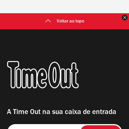
F
Voltar ao topo
A Time Out na sua caixa de entrada
Insira