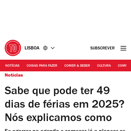
Ir
Ir
para
para
o
o
conteúdo
rodapé
LISBOA
SUBSCREVER
NOTÍCIAS
COISAS PARA FAZER
COMER & BEBER
CULTURA
COMPR
Notícias
Sabe que pode ter 49
dias de férias em 2025?
Nós explicamos como