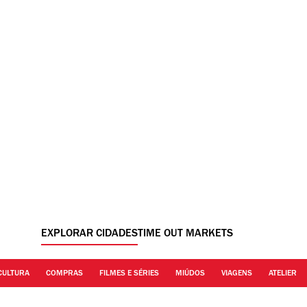
EXPLORAR CIDADES
TIME OUT MARKETS
CULTURA
COMPRAS
FILMES E SÉRIES
MIÚDOS
VIAGENS
ATELIER