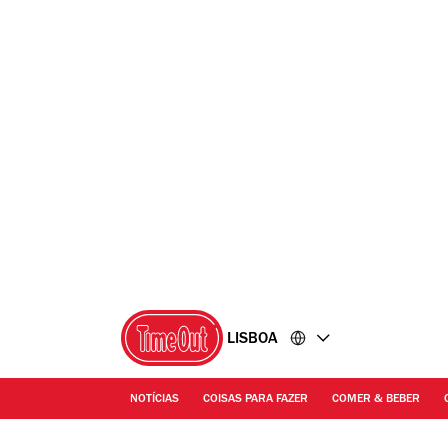
Ir
Ir
para
para
o
o
conteúdo
rodapé
LISBOA
NOTÍCIAS
COISAS PARA FAZER
COMER & BEBER