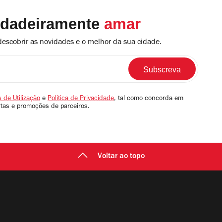
rdadeiramente
amar
descobrir as novidades e o melhor da sua cidade.
 de Utilização
e
Política de Privacidade
, tal como concorda em
rtas e promoções de parceiros.
Voltar ao topo