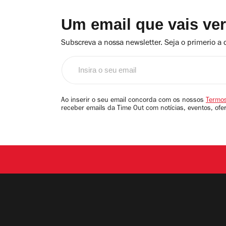
Um email que vais ve
Subscreva a nossa newsletter. Seja o primerio a 
Insira
o
seu
email
Ao inserir o seu email concorda com os nossos
Termos
receber emails da Time Out com notícias, eventos, ofe