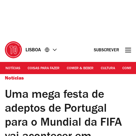
Ir
Ir
para
para
o
o
conteúdo
rodapé
LISBOA
SUBSCREVER
NOTÍCIAS
COISAS PARA FAZER
COMER & BEBER
CULTURA
COMPR
Notícias
Uma mega festa de
adeptos de Portugal
para o Mundial da FIFA