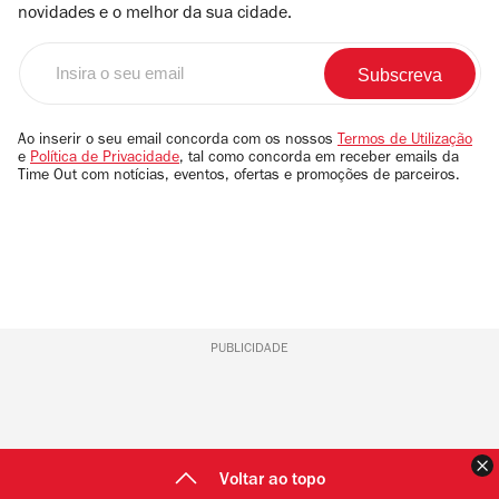
novidades e o melhor da sua cidade.
Insira
o
seu
email
Ao inserir o seu email concorda com os nossos
Termos de Utilização
e
Política de Privacidade
, tal como concorda em receber emails da
Time Out com notícias, eventos, ofertas e promoções de parceiros.
PUBLICIDADE
F
Voltar ao topo