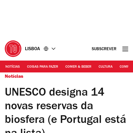
Ir
Ir
para
para
o
o
conteúdo
rodapé
LISBOA
SUBSCREVER
NOTÍCIAS
COISAS PARA FAZER
COMER & BEBER
CULTURA
COMPR
Notícias
UNESCO designa 14
novas reservas da
biosfera (e Portugal está