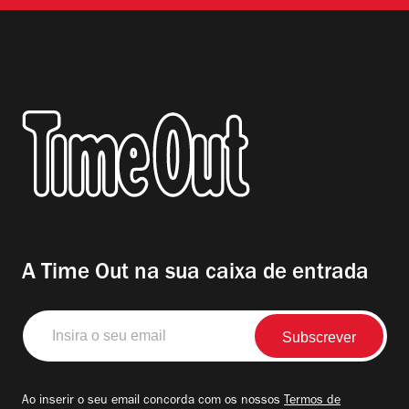
A Time Out na sua caixa de entrada
Insira
o
seu
email
Ao inserir o seu email concorda com os nossos
Termos de