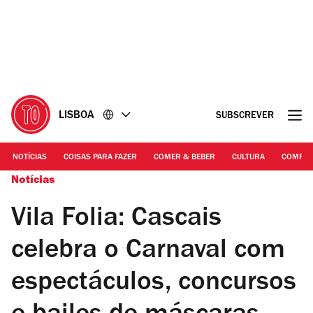
Ir
Ir
para
para
o
o
conteúdo
rodapé
LISBOA
SUBSCREVER
NOTÍCIAS
COISAS PARA FAZER
COMER & BEBER
CULTURA
COMPR
Notícias
Vila Folia: Cascais
celebra o Carnaval com
espectáculos, concursos