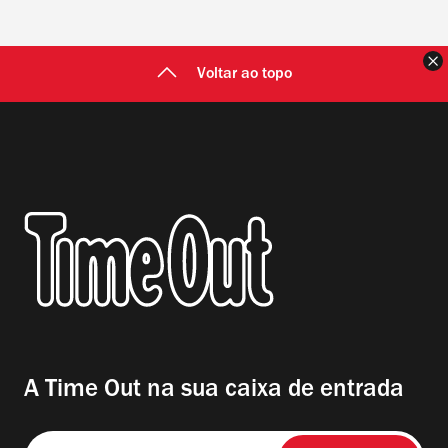
F
Voltar ao topo
A Time Out na sua caixa de entrada
Insira