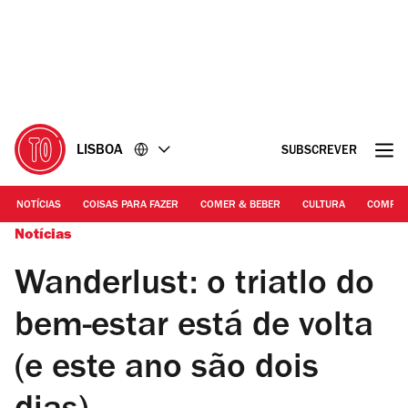
Ir
Ir
para
para
o
o
conteúdo
rodapé
LISBOA
SUBSCREVER
NOTÍCIAS
COISAS PARA FAZER
COMER & BEBER
CULTURA
COMPR
Notícias
Wanderlust: o triatlo do
bem-estar está de volta
(e este ano são dois