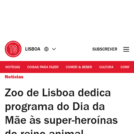
Ir
Ir
para
para
o
o
conteúdo
rodapé
LISBOA
SUBSCREVER
NOTÍCIAS
COISAS PARA FAZER
COMER & BEBER
CULTURA
COMPR
Notícias
Zoo de Lisboa dedica
programa do Dia da
Mãe às super-heroínas