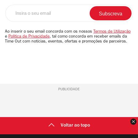
Insira
o
seu
email
Ao inserir o seu email concorda com os nossos
Termos de Utilização
e
Política de Privacidade
, tal como concorda em receber emails da
Time Out com notícias, eventos, ofertas e promoções de parceiros.
PUBLICIDADE
F
Voltar ao topo