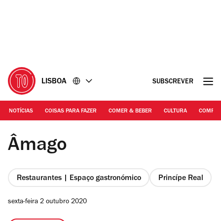
Ir
Ir
para
para
o
o
conteúdo
rodapé
LISBOA
SUBSCREVER
NOTÍCIAS
COISAS PARA FAZER
COMER & BEBER
CULTURA
COMPR
Tadeu Machado | Âmago
Âmago
Restaurantes | Espaço gastronómico
Princípe Real
sexta-feira 2 outubro 2020