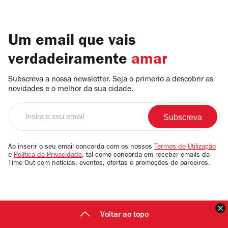
Um email que vais
verdadeiramente
amar
Subscreva a nossa newsletter. Seja o primerio a descobrir as
novidades e o melhor da sua cidade.
Insira
o
seu
email
Ao inserir o seu email concorda com os nossos
Termos de Utilização
e
Política de Privacidade
, tal como concorda em receber emails da
Time Out com notícias, eventos, ofertas e promoções de parceiros.
F
Voltar ao topo