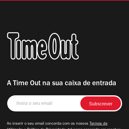
A Time Out na sua caixa de entrada
Insira
o
seu
email
Ao inserir o seu email concorda com os nossos
Termos de