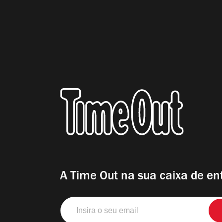
A Time Out na sua caixa de en
Insira
o