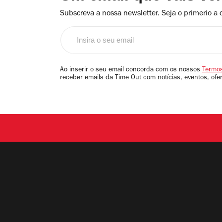
Subscreva a nossa newsletter. Seja o primerio a 
Insira
o
seu
email
Ao inserir o seu email concorda com os nossos
Termos
receber emails da Time Out com notícias, eventos, ofe