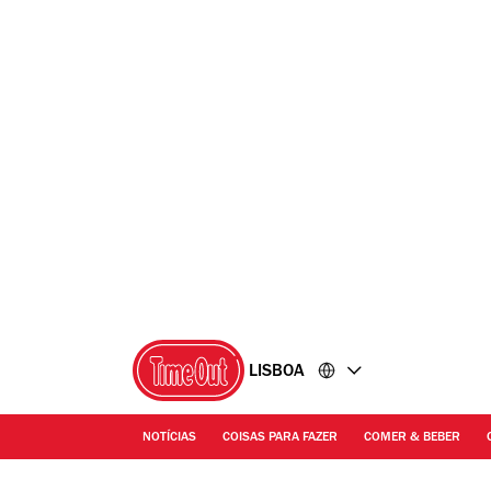
Ir
Ir
para
para
o
o
conteúdo
rodapé
LISBOA
NOTÍCIAS
COISAS PARA FAZER
COMER & BEBER