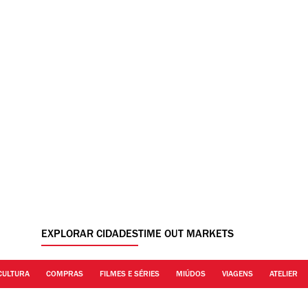
EXPLORAR CIDADES
TIME OUT MARKETS
CULTURA
COMPRAS
FILMES E SÉRIES
MIÚDOS
VIAGENS
ATELIER