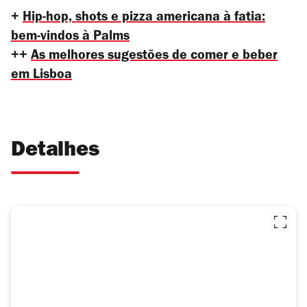
+
Hip-hop, shots e pizza americana à fatia:
bem-vindos à Palms
++
As melhores sugestões de comer e beber
em Lisboa
Detalhes