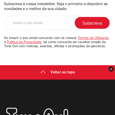
Subscreva a nossa newsletter. Seja o primerio a descobrir as
novidades e o melhor da sua cidade.
Insira
o
seu
email
Ao inserir o seu email concorda com os nossos
Termos de Utilização
e
Política de Privacidade
, tal como concorda em receber emails da
Time Out com notícias, eventos, ofertas e promoções de parceiros.
F
Voltar ao topo