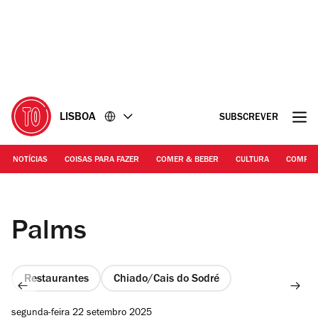
Ir
Ir
para
para
o
o
conteúdo
rodapé
LISBOA
SUBSCREVER
NOTÍCIAS
COISAS PARA FAZER
COMER & BEBER
CULTURA
COMPR
Rita Chantre | Josh Ward
Palms
Restaurantes
Chiado/Cais do Sodré
segunda-feira 22 setembro 2025