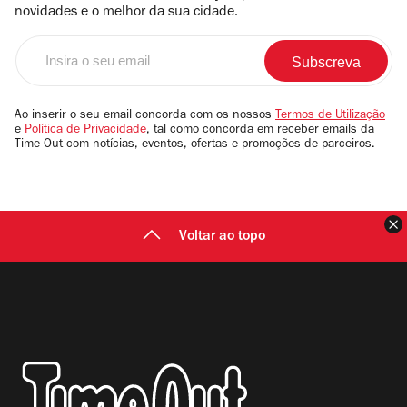
novidades e o melhor da sua cidade.
Insira
o
seu
email
Ao inserir o seu email concorda com os nossos
Termos de Utilização
e
Política de Privacidade
, tal como concorda em receber emails da
Time Out com notícias, eventos, ofertas e promoções de parceiros.
F
Voltar ao topo