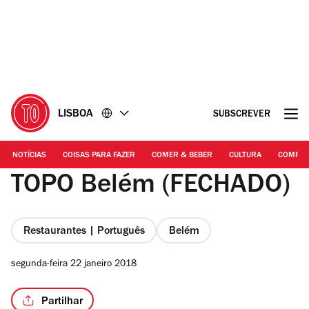
Ir
Ir
para
para
o
o
conteúdo
rodapé
LISBOA
SUBSCREVER
NOTÍCIAS
COISAS PARA FAZER
COMER & BEBER
CULTURA
COMPR
TOPO Belém (FECHADO)
Restaurantes | Português
Belém
segunda-feira 22 janeiro 2018
Partilhar