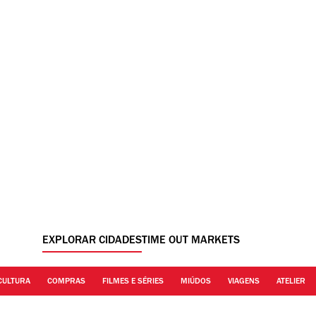
EXPLORAR CIDADES
TIME OUT MARKETS
CULTURA
COMPRAS
FILMES E SÉRIES
MIÚDOS
VIAGENS
ATELIER