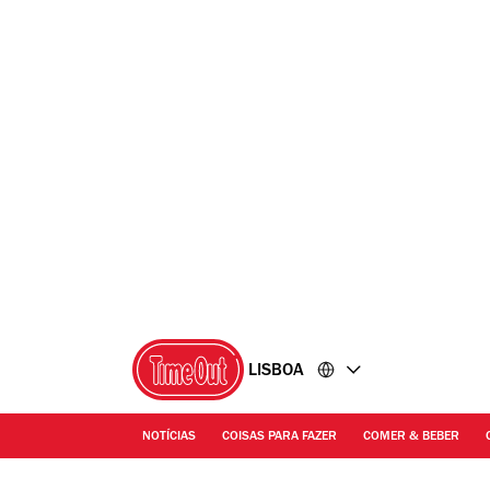
Ir
Ir
para
para
o
o
conteúdo
rodapé
LISBOA
NOTÍCIAS
COISAS PARA FAZER
COMER & BEBER