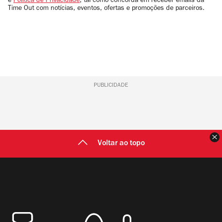
e
Política de Privacidade
, tal como concorda em receber emails da
Time Out com notícias, eventos, ofertas e promoções de parceiros.
PUBLICIDADE
F
Voltar ao topo