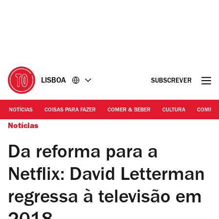
Ir
Ir
para
para
o
o
conteúdo
rodapé
LISBOA
SUBSCREVER
NOTÍCIAS
COISAS PARA FAZER
COMER & BEBER
CULTURA
COMPR
Notícias
Da reforma para a
Netflix: David Letterman
regressa à televisão em