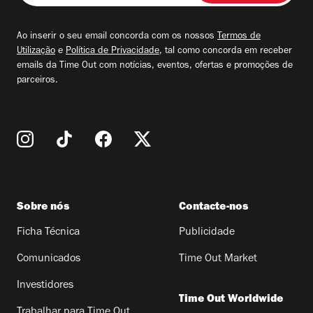
seu
email
Ao inserir o seu email concorda com os nossos
Termos de
Utilização
e
Política de Privacidade
, tal como concorda em receber
emails da Time Out com notícias, eventos, ofertas e promoções de
parceiros.
Sobre nós
Contacte-nos
Ficha Técnica
Publicidade
Comunicados
Time Out Market
Investidores
Time Out Worldwide
Trabalhar para Time Out