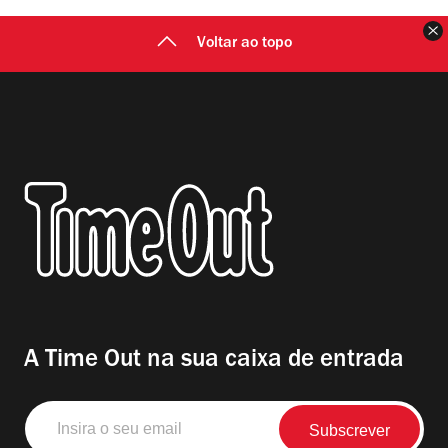
F
Voltar ao topo
A Time Out na sua caixa de entrada
Insira
o