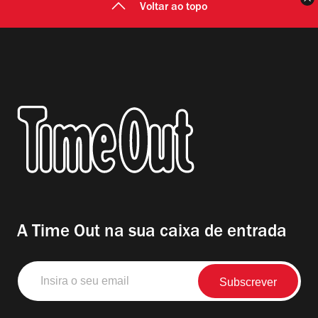
Voltar ao topo
A Time Out na sua caixa de entrada
Insira
o
seu