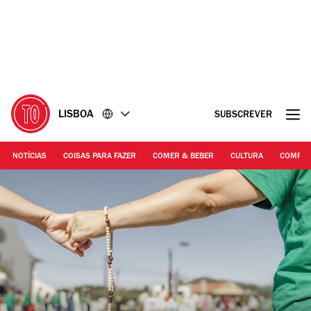
Ir
Ir
para
para
o
o
conteúdo
rodapé
LISBOA
SUBSCREVER
NOTÍCIAS
COISAS PARA FAZER
COMER & BEBER
CULTURA
COMPR