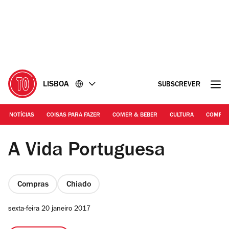
Ir
Ir
para
para
o
o
conteúdo
rodapé
LISBOA
SUBSCREVER
NOTÍCIAS
COISAS PARA FAZER
COMER & BEBER
CULTURA
COMPR
Soraia Neves
A Vida Portuguesa
Compras
Chiado
sexta-feira 20 janeiro 2017