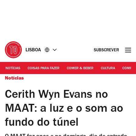
Ir
Ir
para
para
o
o
conteúdo
rodapé
LISBOA
SUBSCREVER
NOTÍCIAS
COISAS PARA FAZER
COMER & BEBER
CULTURA
COMPR
Notícias
Cerith Wyn Evans no
MAAT: a luz e o som ao
fundo do túnel