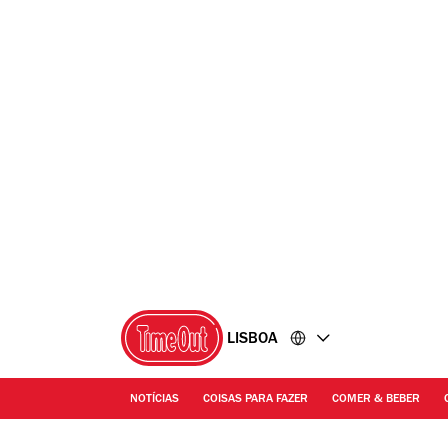
Ir
Ir
para
para
o
o
conteúdo
rodapé
LISBOA
NOTÍCIAS
COISAS PARA FAZER
COMER & BEBER