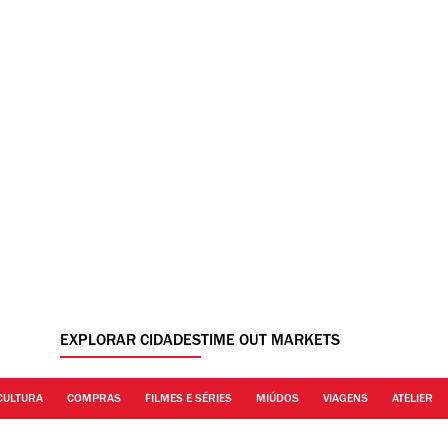
EXPLORAR CIDADES
TIME OUT MARKETS
CULTURA
COMPRAS
FILMES E SÉRIES
MIÚDOS
VIAGENS
ATELIER