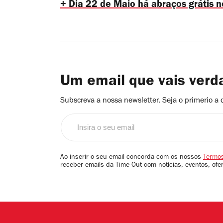
+
Dia 22 de Maio há abraços grátis n
Um email que vais ver
Subscreva a nossa newsletter. Seja o primerio a 
Insira
o
seu
email
Ao inserir o seu email concorda com os nossos
Termos
receber emails da Time Out com notícias, eventos, ofe