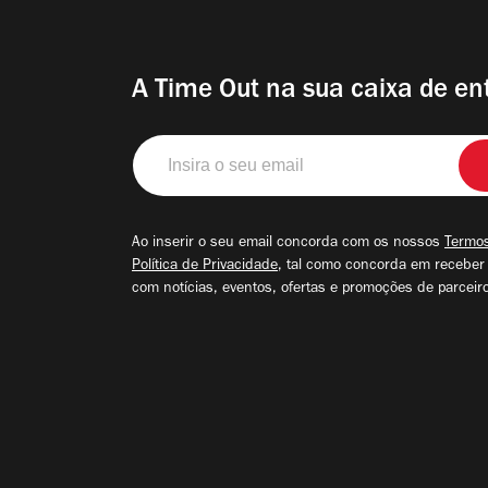
A Time Out na sua caixa de en
Insira
o
seu
email
Ao inserir o seu email concorda com os nossos
Termos
Política de Privacidade
, tal como concorda em receber
com notícias, eventos, ofertas e promoções de parceir