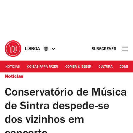
Ir
Ir
para
para
o
o
conteúdo
rodapé
LISBOA
SUBSCREVER
NOTÍCIAS
COISAS PARA FAZER
COMER & BEBER
CULTURA
COMPR
Notícias
Conservatório de Música
de Sintra despede-se
dos vizinhos em