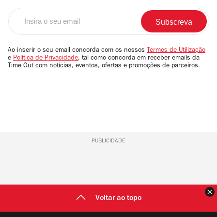
Insira
o
seu
email
Ao inserir o seu email concorda com os nossos
Termos de Utilização
e
Política de Privacidade
, tal como concorda em receber emails da
Time Out com notícias, eventos, ofertas e promoções de parceiros.
PUBLICIDADE
F
Voltar ao topo