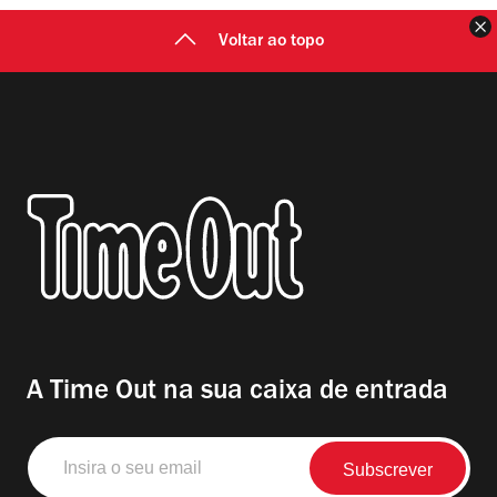
F
Voltar ao topo
A Time Out na sua caixa de entrada
Insira
o