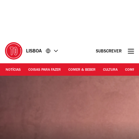
Ir
Ir
para
para
o
o
conteúdo
rodapé
LISBOA
SUBSCREVER
NOTÍCIAS
COISAS PARA FAZER
COMER & BEBER
CULTURA
COMPR