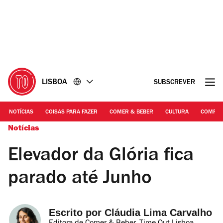
Ir
Ir
para
para
o
o
conteúdo
rodapé
LISBOA
SUBSCREVER
NOTÍCIAS
COISAS PARA FAZER
COMER & BEBER
CULTURA
COMPR
Notícias
Elevador da Glória fica
parado até Junho
Escrito por 
Cláudia Lima Carvalho