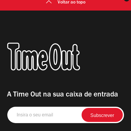
Voltar ao topo
A Time Out na sua caixa de entrada
Insira
o
seu