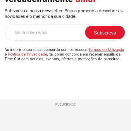
verdadeiramente
amar
Subscreva a nossa newsletter. Seja o primerio a descobrir as
novidades e o melhor da sua cidade.
Insira
o
seu
email
Ao inserir o seu email concorda com os nossos
Termos de Utilização
e
Política de Privacidade
, tal como concorda em receber emails da
Time Out com notícias, eventos, ofertas e promoções de parceiros.
PUBLICIDADE