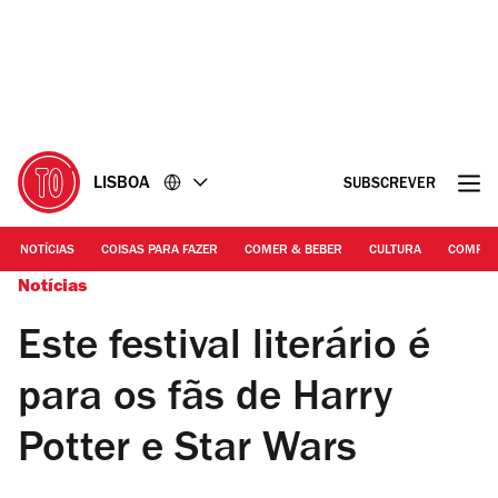
Ir
Ir
para
para
o
o
conteúdo
rodapé
LISBOA
SUBSCREVER
NOTÍCIAS
COISAS PARA FAZER
COMER & BEBER
CULTURA
COMPR
Notícias
Este festival literário é
para os fãs de Harry
Potter e Star Wars