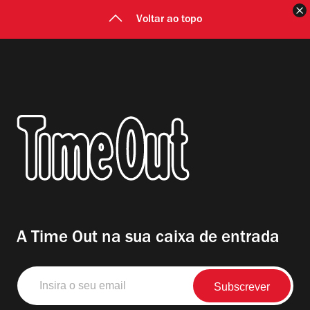
F
Voltar ao topo
A Time Out na sua caixa de entrada
Insira
o
seu