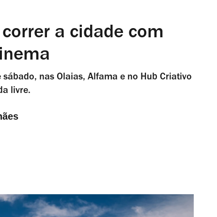
a correr a cidade com
cinema
 e sábado, nas Olaias, Alfama e no Hub Criativo
a livre.
hães