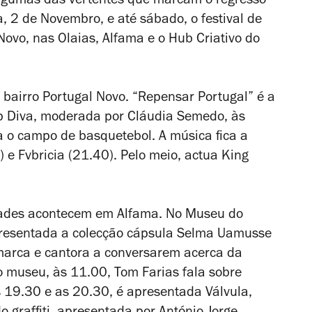
algumas das vertentes que marcam o regresso
ra, 2 de Novembro, e até sábado, o festival de
 Novo, nas Olaias, Alfama e o Hub Criativo do
no bairro Portugal Novo. “Repensar Portugal” é a
ap Diva, moderada por Cláudia Semedo, às
a o campo de basquetebol. A música fica a
 e Fvbricia (21.40). Pelo meio, actua King
vidades acontecem em Alfama. No Museu do
presentada a colecção cápsula Selma Uamusse
marca e cantora a conversarem acerca da
o museu, às 11.00, Tom Farias fala sobre
as 19.30 e as 20.30, é apresentada
Válvula
,