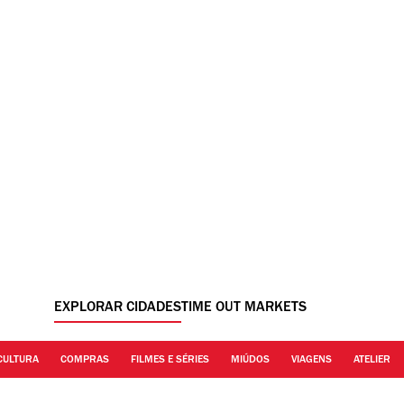
EXPLORAR CIDADES
TIME OUT MARKETS
CULTURA
COMPRAS
FILMES E SÉRIES
MIÚDOS
VIAGENS
ATELIER