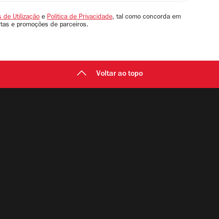
 de Utilização
e
Política de Privacidade
, tal como concorda em
rtas e promoções de parceiros.
Voltar ao topo