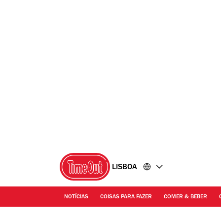
Ir
Ir
para
para
o
o
conteúdo
rodapé
LISBOA
NOTÍCIAS
COISAS PARA FAZER
COMER & BEBER