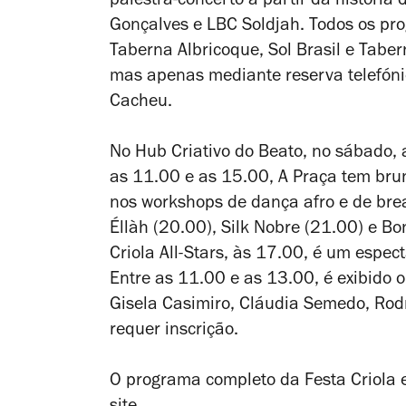
palestra-concerto a partir da história 
Gonçalves e LBC Soldjah. Todos os pr
Taberna Albricoque, Sol Brasil e Taber
mas apenas mediante reserva telefóni
Cacheu.
No Hub Criativo do Beato, no sábado, 
as 11.00 e as 15.00, A Praça tem brun
nos workshops de dança afro e de brea
Éllàh (20.00), Silk Nobre (21.00) e B
Criola All-Stars, às 17.00, é um espec
Entre as 11.00 e as 13.00, é exibido
Gisela Casimiro, Cláudia Semedo, Rod
requer inscrição.
O programa completo da Festa Criola e