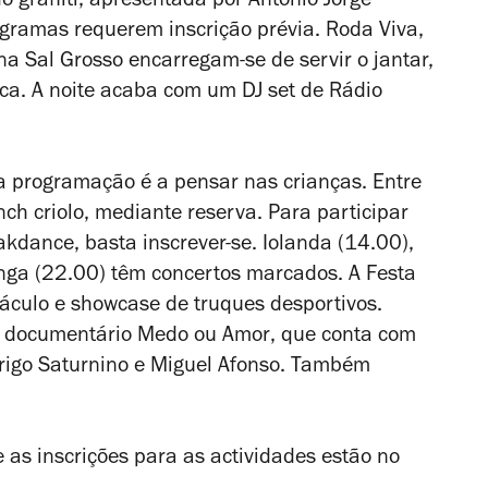
do graffiti, apresentada por António Jorge
ogramas requerem inscrição prévia. Roda Viva,
na Sal Grosso encarregam-se de servir o jantar,
ca. A noite acaba com um DJ set de Rádio
a programação é a pensar nas crianças. Entre
ch criolo, mediante reserva. Para participar
kdance, basta inscrever-se. Iolanda (14.00),
onga (22.00) têm concertos marcados. A Festa
táculo e showcase de truques desportivos.
 o documentário
Medo ou Amor
, que conta com
rigo Saturnino e Miguel Afonso. Também
 as inscrições para as actividades estão no