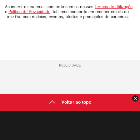
email
Ao inserir o seu email concorda com os nossos
Termos de Utilização
e
Política de Privacidade
, tal como concorda em receber emails da
Time Out com notícias, eventos, ofertas e promoções de parceiros.
PUBLICIDADE
F
Voltar ao topo