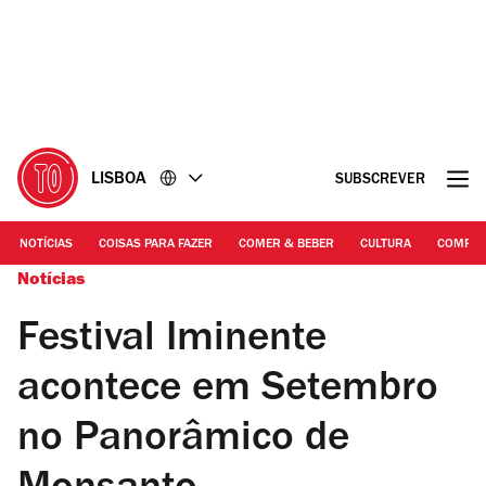
Ir
Ir
para
para
o
o
conteúdo
rodapé
LISBOA
SUBSCREVER
NOTÍCIAS
COISAS PARA FAZER
COMER & BEBER
CULTURA
COMPR
Notícias
Festival Iminente
acontece em Setembro
no Panorâmico de