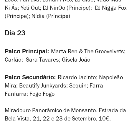
Lobo; Fumaxa; Landim KSJ; DJ Glue; Vado Más
Ki Ás; Yeti Out; DJ NinOo (Príncipe); DJ Nigga Fox
(Príncipe); Nídia (Príncipe)
Dia 23
Palco Principal:
Marta Ren & The Groovelvets;
Carlão; Sara Tavares; Gisela João
Palco Secundário:
Ricardo Jacinto; Napoleão
Mira; Beautify Junkyards; Sequin; Farra
Fanfarra; Fogo Fogo
Miradouro Panorâmico de Monsanto. Estrada da
Bela Vista. 21, 22 e 23 de Setembro. 10€.