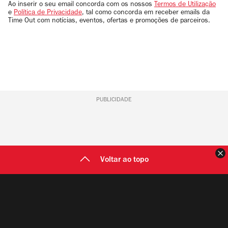
email
Ao inserir o seu email concorda com os nossos
Termos de Utilização
e
Política de Privacidade
, tal como concorda em receber emails da
Time Out com notícias, eventos, ofertas e promoções de parceiros.
PUBLICIDADE
F
Voltar ao topo