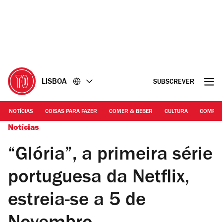
Ir
Ir
para
para
o
o
conteúdo
rodapé
LISBOA
SUBSCREVER
NOTÍCIAS
COISAS PARA FAZER
COMER & BEBER
CULTURA
COMPR
Notícias
“Glória”, a primeira série
portuguesa da Netflix,
estreia-se a 5 de