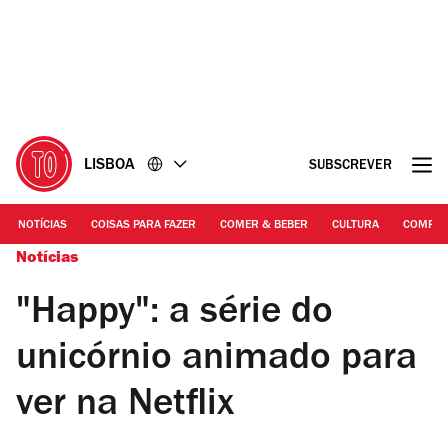
Ir
Ir
para
para
o
o
conteúdo
rodapé
LISBOA
SUBSCREVER
NOTÍCIAS
COISAS PARA FAZER
COMER & BEBER
CULTURA
COMPR
Notícias
"Happy": a série do
unicórnio animado para
ver na Netflix