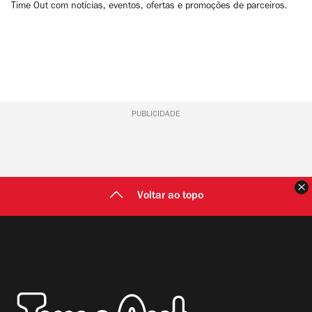
Time Out com notícias, eventos, ofertas e promoções de parceiros.
PUBLICIDADE
F
Voltar ao topo