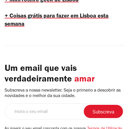
+
Mini-roteiro geek de Lisboa
+
Coisas grátis para fazer em Lisboa esta
semana
Um email que vais
verdadeiramente
amar
Subscreva a nossa newsletter. Seja o primerio a descobrir as
novidades e o melhor da sua cidade.
Insira
o
seu
email