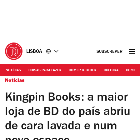
Ir
Ir
para
para
o
o
conteúdo
rodapé
LISBOA
SUBSCREVER
NOTÍCIAS
COISAS PARA FAZER
COMER & BEBER
CULTURA
COMPR
Notícias
Kingpin Books: a maior
loja de BD do país abriu
de cara lavada e num