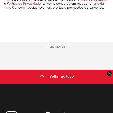
Ao inserir o seu email concorda com os nossos
Termos de Utilização
e
Política de Privacidade
, tal como concorda em receber emails da
Time Out com notícias, eventos, ofertas e promoções de parceiros.
PUBLICIDADE
F
Voltar ao topo