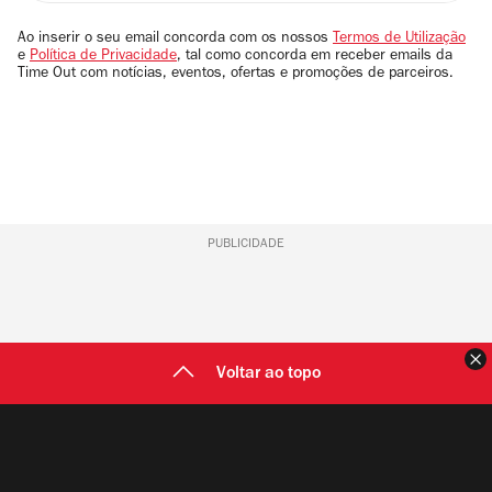
seu
email
Ao inserir o seu email concorda com os nossos
Termos de Utilização
e
Política de Privacidade
, tal como concorda em receber emails da
Time Out com notícias, eventos, ofertas e promoções de parceiros.
PUBLICIDADE
F
Voltar ao topo