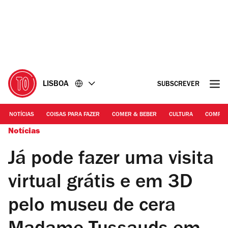
Ir
Ir
para
para
o
o
conteúdo
rodapé
LISBOA
SUBSCREVER
NOTÍCIAS
COISAS PARA FAZER
COMER & BEBER
CULTURA
COMPR
Notícias
Já pode fazer uma visita
virtual grátis e em 3D
pelo museu de cera