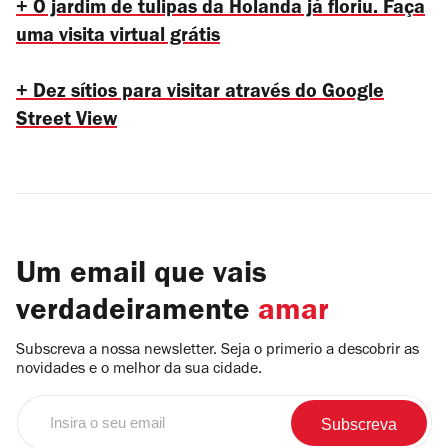
+ O jardim de tulipas da Holanda já floriu. Faça
uma visita virtual grátis
+ Dez sítios para visitar através do Google
Street View
Um email que vais
verdadeiramente
amar
Subscreva a nossa newsletter. Seja o primerio a descobrir as
novidades e o melhor da sua cidade.
Insira
o