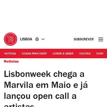
Ir
Ir
para
para
o
o
conteúdo
rodapé
LISBOA
SUBSCREVER
NOTÍCIAS
COISAS PARA FAZER
COMER & BEBER
CULTURA
COMPR
Notícias
Lisbonweek chega a
Marvila em Maio e já
lançou open call a