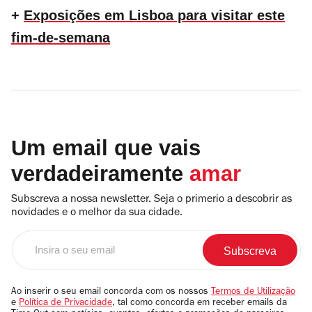
+
Exposições em Lisboa para visitar este
fim-de-semana
Um email que vais
verdadeiramente
amar
Subscreva a nossa newsletter. Seja o primerio a descobrir as
novidades e o melhor da sua cidade.
Insira
o
seu
email
Ao inserir o seu email concorda com os nossos
Termos de Utilização
e
Política de Privacidade
, tal como concorda em receber emails da