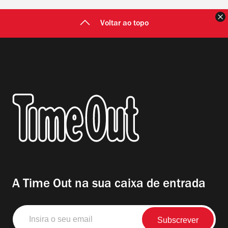
F
Voltar ao topo
A Time Out na sua caixa de entrada
Insira
o