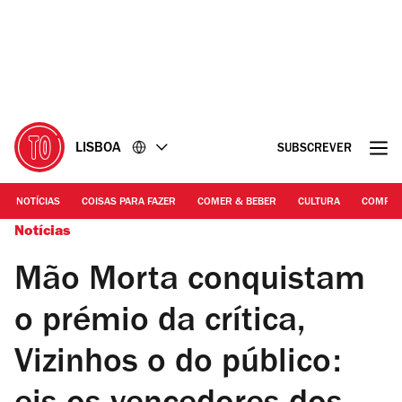
Ir
Ir
para
para
o
o
conteúdo
rodapé
LISBOA
SUBSCREVER
NOTÍCIAS
COISAS PARA FAZER
COMER & BEBER
CULTURA
COMPR
Notícias
Mão Morta conquistam
o prémio da crítica,
Vizinhos o do público: