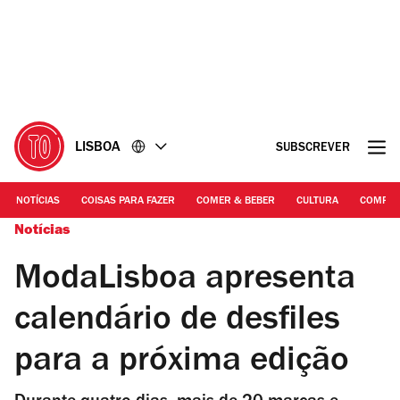
Ir
Ir
para
para
o
o
conteúdo
rodapé
LISBOA
SUBSCREVER
NOTÍCIAS
COISAS PARA FAZER
COMER & BEBER
CULTURA
COMPR
Notícias
ModaLisboa apresenta
calendário de desfiles
para a próxima edição